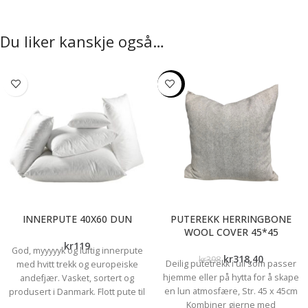
Du liker kanskje også…
-20%
INNERPUTE 40X60 DUN
PUTEREKK HERRINGBONE
WOOL COVER 45*45
kr
119
God, myyyyyk og luftig innerpute
kr
318,40
kr
398
Deilig putetrekk i ull som passer
med hvitt trekk og europeiske
hjemme eller på hytta for å skape
andefjær. Vasket, sortert og
en lun atmosfære, Str. 45 x 45cm
produsert i Danmark. Flott pute til
Kombiner gjerne med
pynteputetrekk som stæsj i sofa,