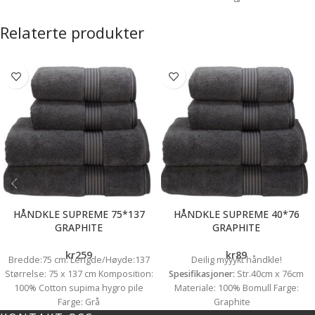
innleggsputen.
seng eller stol. Str. 40 x 60cm
Relaterte produkter
HÅNDKLE SUPREME 75*137
HÅNDKLE SUPREME 40*76
GRAPHITE
GRAPHITE
kr
259
kr
89
Bredde:75 cm: Lengde/Høyde:137
Deilig myyykt håndkle!
Størrelse: 75 x 137 cm Komposition:
Spesifikasjoner:
Str.40cm x 76cm
100% Cotton supima hygro pile
Materiale: 100% Bomull Farge:
Farge: Grå
Graphite