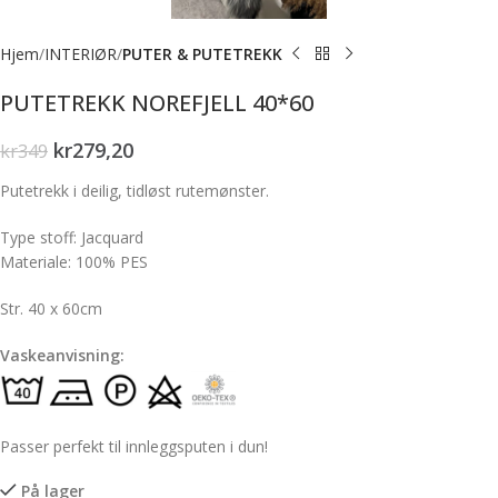
Hjem
INTERIØR
PUTER & PUTETREKK
PUTETREKK NOREFJELL 40*60
kr
279,20
kr
349
Putetrekk i deilig, tidløst rutemønster.
Type stoff: Jacquard
Materiale: 100% PES
Str. 40 x 60cm
Vaskeanvisning:
Passer perfekt til innleggsputen i dun!
På lager