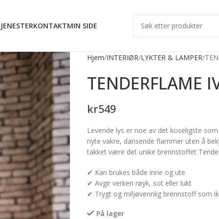
JENESTER
KONTAKT
MIN SIDE
Hjem
INTERIØR
LYKTER & LAMPER
TEN
TENDERFLAME IV
kr
549
Levende lys er noe av det koseligste so
nyte vakre, dansende flammer uten å bekym
takket være det unike brennstoffet Tenderf
✔ Kan brukes både inne og ute
✔ Avgir verken røyk, sot eller lukt
✔ Trygt og miljøvennlig brennstoff som ikk
På lager