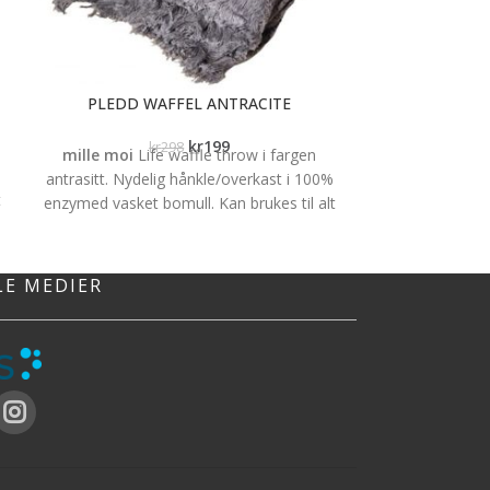
PLEDD WAFFEL ANTRACITE
PUTEREKK HER
kr
199
kr
298
mille moi
Life waffle throw i fargen
kr
Deilig putetrek
antrasitt. Nydelig hånkle/overkast i 100%
t
eller på hy
enzymed vasket bomull. Kan brukes til alt
atmosfære, S
fra badehåndkle, overkast på sengen eller
gjerne m
på kjøkkenet. Størrelse: 75 x 150 cm
g
LE MEDIER