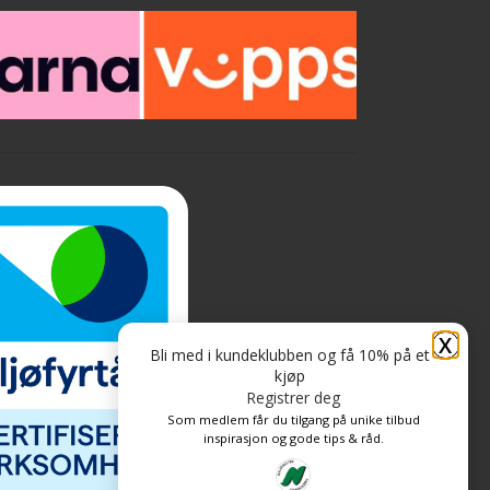
X
Bli med i kundeklubben og få 10% på et
kjøp
Registrer deg
Som medlem får du tilgang på unike tilbud
inspirasjon og gode tips & råd.