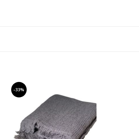
-33%
-20%