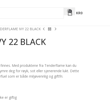
0
KR
0
DERFLAME IVY 22 BLACK
Y 22 BLACK
m finnes. Med produktene fra Tenderflame kan du
re deg for røyk, sot eller sjenerende lukt. Dette
uel som er både miljøvennlig og giftfri.
e er giftig