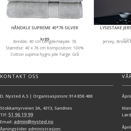
HÅNDKLE SUPREME 40*76 SILVER
LYSESTAKE JE
kr
89
kr
26
Bredde: 40 cm Lengde/Høyde: 76
Jersey, Brown 
Størrelse: 40 x 76 cm Komposition: 100%
Cotton supima hygro pile Farge: Grå
KONTAKT OSS
VÅ
D. Nysted A.S | Organisasjonsnr.914 858 488
Åpni
Stokkamyrveien 3A, 4313, Sandnes
Mand
Tlf:
51 96 19 99
Lø
Email:
admin@nysted.no
Åpni
Åpningstider administrasjon: