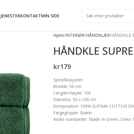
JENESTER
KONTAKT
MIN SIDE
Hjem
INTERIØR
HÅNDKLÆR
HÅNDKLE S
HÅNDKLE SUPRE
kr
179
Spesifikasjoner:
Bredde: 50
cm
Lengde/Høyde: 100
Størrelse: 50 x 100 cm
Komposition: 100% SUPIMA COTTON 6
Fargegruppe: Grønn
Andre standarder: Made-In-Green, Oeko-