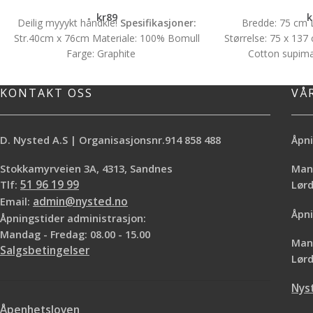
kr
89
k
Deilig myyykt håndkle!
Spesifikasjoner:
Bredde: 75 cm 
Str.40cm x 76cm Materiale: 100% Bomull
Størrelse: 75 x 13
Farge: Graphite
Cotton supima
Hvit
KONTAKT OSS
VÅ
D. Nysted A.S | Organisasjonsnr.914 858 488
Åpni
Stokkamyrveien 3A, 4313, Sandnes
Mand
Tlf:
51 96 19 99
Lø
Email:
admin@nysted.no
Åpni
Åpningstider administrasjon:
Mandag - Fredag: 08.00 - 15.00
Mand
Salgsbetingelser
Lørd
Nys
Åpenhetsloven