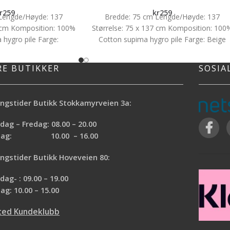
r
259
kr
259
Lengde/Høyde: 137
Bredde: 75 cm Lengde/Høyde: 137
7 cm Komposition: 100%
Størrelse: 75 x 137 cm Komposition: 100
 hygro pile Farge:
Cotton supima hygro pile Farge: Beige
/offwhite
RE BUTIKKER
SOSIA
ngstider Butikk Stokkamyrveien 3a:
ag – Fredag: 08.00 – 20.00
rdag: 10.00 – 16.00
ngstider Butikk Hoveveien 80:
ag- : 09.00 – 19.00
ag: 10.00 – 15.00
ted Kundeklubb