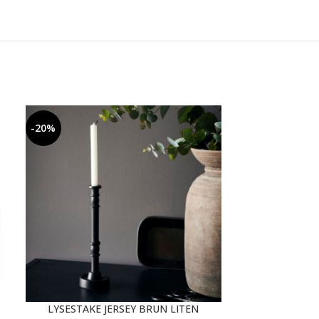
-20%
-20%
LYSESTAKE JERSEY BRUN LITEN
LYSESTAKE 