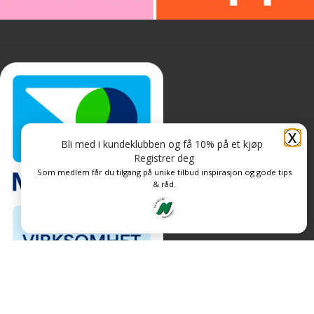
X
Bli med i kundeklubben og få 10% på et kjøp
Registrer deg
Som medlem får du tilgang på unike tilbud inspirasjon og gode tips
& råd.
Personvern og informasjonskapsler
Levert av: CoreTrek AS