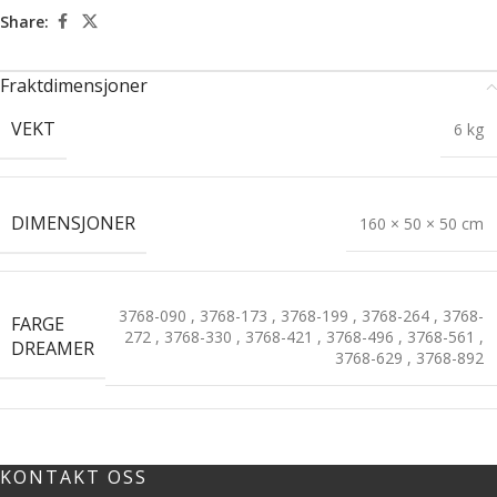
Share:
Fraktdimensjoner
VEKT
6 kg
DIMENSJONER
160 × 50 × 50 cm
3768-090
,
3768-173
,
3768-199
,
3768-264
,
3768-
FARGE
272
,
3768-330
,
3768-421
,
3768-496
,
3768-561
,
DREAMER
3768-629
,
3768-892
KONTAKT OSS