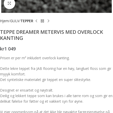
Forstørr bilde
Hjem
GULV
TEPPER
TEPPE DREAMER METERVIS MED OVERLOCK
KANTING
kr
1 049
Prisen er per m² inkludert overlock kanting.
Dette lekre teppet fra JAB flooring har en høy, langluet floss som gir
myyyk komfort.
Det syntetiske materialet gir teppet en super slitestyrke.
Designet er ensartet og nøytralt.
Deilig og lekkert teppe som kan brukes i alle tørre rom og som gir en
delikat følelse for føtter og et vakkert syn for øyne.
Vi gjør oppmerksom på at det ikke blir nøyaktig fargegjengivelse på