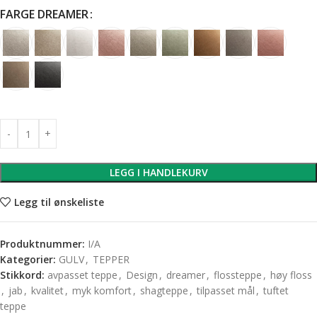
FARGE DREAMER
LEGG I HANDLEKURV
Legg til ønskeliste
Produktnummer:
I/A
Kategorier:
GULV
,
TEPPER
Stikkord:
avpasset teppe
,
Design
,
dreamer
,
flossteppe
,
høy floss
,
jab
,
kvalitet
,
myk komfort
,
shagteppe
,
tilpasset mål
,
tuftet
teppe