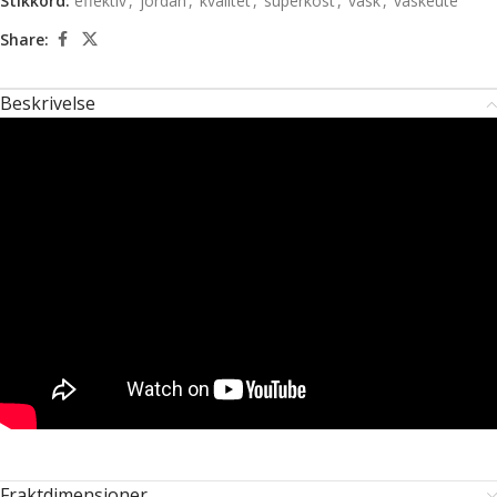
Stikkord:
effektiv
,
jordan
,
kvalitet
,
superkost
,
vask
,
vaskeute
Share:
Beskrivelse
Fraktdimensjoner