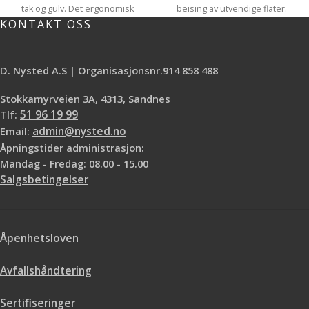
tak og gulv. Det ergonomisk
beising av utvendige flater.
KONTAKT OSS
utformede håndtaket med
Kraftvask er en sterkt skummende
støtteflens og kule gjør at jobben
utevask ved påføring med
går raskere og blir mindre
skumkanon. Skum gir bedre
belastende. Bruk av forlengerskaft
vaskeeffekt, forlenger tiden som
D. Nysted A.S | Organisasjonsnr.914 858 488
forenkler de fleste malejobber og
veggen holder seg fuktig og gjør
gir et jevnere og penere
vaskejobben mer effektiv.
Stokkamyrveien 3A, 4313, Sandnes
sluttresultat
Tlf:
51 96 19 99
Email:
admin@nysted.no
Åpningstider administrasjon:
Mandag - Fredag: 08.00 - 15.00
Salgsbetingelser
Skummende spesialvask
Klargjør før utendørs maling og
Åpenhetsloven
beising
Skummer ved påføring
Avfallshåndtering
Kraftig og effektiv spesialvask
Sertifiseringer