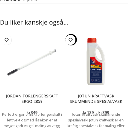
Du liker kanskje også…
-7%
JORDAN FORLENGERSKAFT
JOTUN KRAFTVASK
ERGO 2859
SKUMMENDE SPESIALVASK
kr
349
kr
139
–
kr
399
Perfect ergonomisk forlengerskaft i
Jotun kraftvask skummende
lett vekt og med låsekon er et
spesialvask!
Jotun kraftvask er en
meget godt valg til maling av vegg,
kraftig spesialvask før maling eller