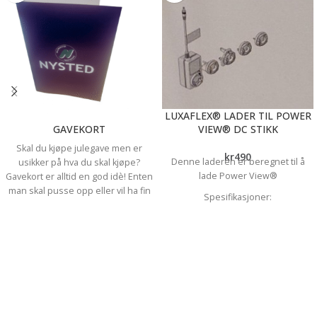
LUXAFLEX® LADER TIL POWER
GAVEKORT
VIEW® DC STIKK
Skal du kjøpe julegave men er
kr
490
Denne laderen er beregnet til å
usikker på hva du skal kjøpe?
lade Power View®
Gavekort er alltid en god idè! Enten
man skal pusse opp eller vil ha fin
Spesifikasjoner:
dekor til hjemmet eller hytta - eller
5m ledning
noe til bålkosen ute - faller gavekort
DC stikk
hos oss i smak. Vi selger gavekort
Rask lading 0-100% ladetid 3-4 timer
som kan brukes i våre fysiske
Brukes til ekstern accupack, samt
butikker de kan ikke benyttes i
motorer med innebygget batteri og
nettbutikken. Du finner oss i
DC stikk. Duette/Plisse på XL
Stokkamyrveien 3a eller Hoveveien
overlist og liftgardin
80 i Sandnes.