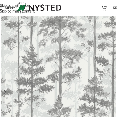
Skip to navigation
MENY
K
Skip to main content