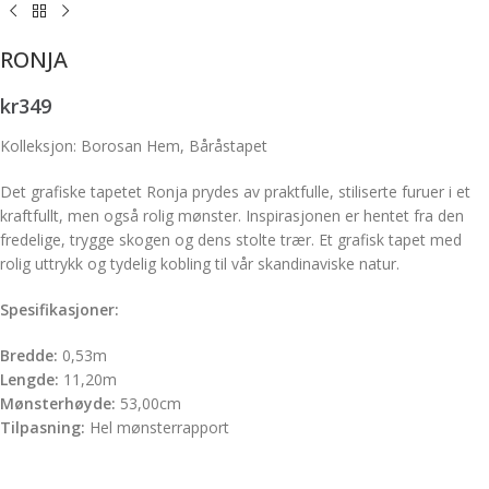
RONJA
kr
349
Kolleksjon: Borosan Hem, Båråstapet
Det grafiske tapetet Ronja prydes av praktfulle, stiliserte furuer i et
kraftfullt, men også rolig mønster. Inspirasjonen er hentet fra den
fredelige, trygge skogen og dens stolte trær. Et grafisk tapet med
rolig uttrykk og tydelig kobling til vår skandinaviske natur.
Spesifikasjoner:
Bredde:
0,53m
Lengde:
11,20m
Mønsterhøyde:
53,00cm
Tilpasning:
Hel mønsterrapport