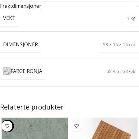
Fraktdimensjoner
VEKT
1 kg
DIMENSJONER
53 × 15 × 15 cm
FARGE RONJA
38765
,
38766
Relaterte produkter
-20%