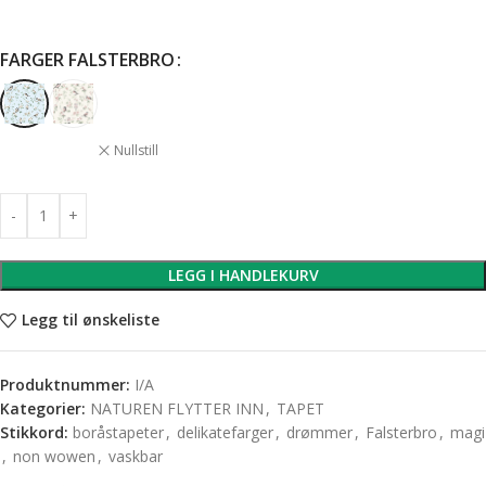
FARGER FALSTERBRO
Nullstill
LEGG I HANDLEKURV
Legg til ønskeliste
Produktnummer:
I/A
Kategorier:
NATUREN FLYTTER INN
,
TAPET
Stikkord:
boråstapeter
,
delikatefarger
,
drømmer
,
Falsterbro
,
magi
,
non wowen
,
vaskbar