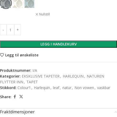
Nullstill
LEGG I HANDLEKURV
Legg til ønskeliste
Produktnummer:
I/A
Kategorier:
EKSKLUSIVE TAPETER
,
HARLEQUIN
,
NATUREN
FLYTTER INN
,
TAPET
Stikkord:
Colour1
,
Harlequin
,
leaf
,
natur
,
Non vowen
,
vaskbar
Share:
Fraktdimensjoner