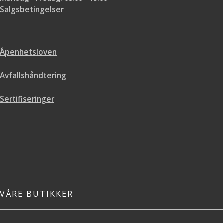
ruller du trenger. Vi hjelper deg
Salgsbetingelser
gjerne med utregningen.
Åpenhetsloven
Avfallshåndtering
Sertifiseringer
VÅRE BUTIKKER