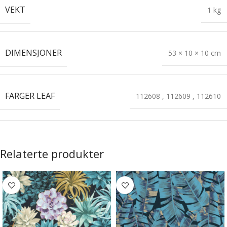
VEKT
1 kg
DIMENSJONER
53 × 10 × 10 cm
FARGER LEAF
112608
,
112609
,
112610
Relaterte produkter