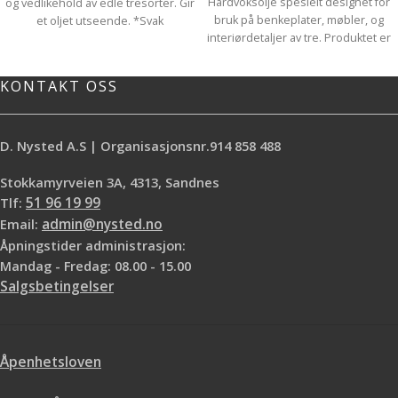
Hardvoksolje spesielt designet for
og vedlikehold av edle tresorter. Gir
bruk på benkeplater, møbler, og
et oljet utseende. *Svak
interiørdetaljer av tre. Produktet er
gyldenbrun egenfarge *God
basert på naturlige planteoljer og
inntregning *Inneholder UV-
vokser, og fremhever treet sitt
filter/pigmenter
KONTAKT OSS
naturlige utseende. Produktet
trekker inn i treet og gir en
beskyttende overflate mot
D. Nysted A.S | Organisasjonsnr.914 858 488
utvendige påvirkninger som enkelt
kan vedlikeholdes og punktvis
renoveres. Ønskes andre farger
Stokkamyrveien 3A, 4313, Sandnes
kan Hardvoksolje Pigmentert,
Tlf:
51 96 19 99
Dekorvoks eller Oljebeis benyttes i
Email:
admin@nysted.no
første strøk, og fargeløs TopOil i
Åpningstider administrasjon:
andre strøk. Gjør alltid en
Mandag - Fredag: 08.00 - 15.00
testpåføring før hele overflaten
Salgsbetingelser
behandles. Dekkevne: 24 m²/L pr.
strøk Antall strøk: 2 strøk
Påføringstemperatur: +5°C til 35°C
Tørketid (23 °C): 8-10 timer
Størrelse: 0.5L
Åpenhetsloven