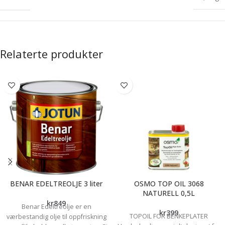
Relaterte produkter
BENAR EDELTREOLJE 3 liter
OSMO TOP OIL 3068
NATURELL 0,5L
kr
849
Benar Edeltreolje er en
kr
399
TOPOIL FOR BENKEPLATER
værbestandig olje til oppfriskning