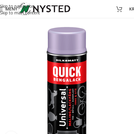
Skip to navigation
MENY
K
Skip to main content