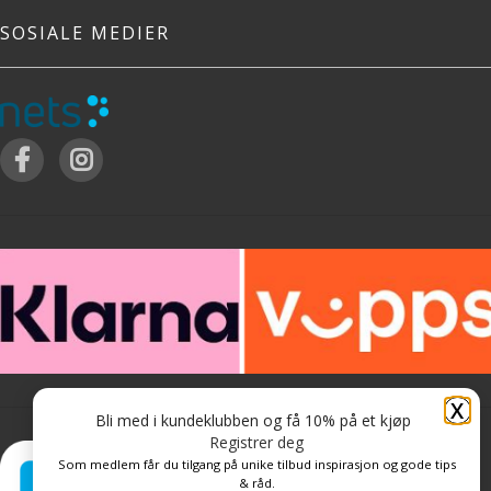
SOSIALE MEDIER
X
Bli med i kundeklubben og få 10% på et kjøp
Registrer deg
Som medlem får du tilgang på unike tilbud inspirasjon og gode tips
& råd.