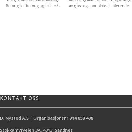
Betong, lettbetong og klinker* .
av gips- og sponplater, isolerende
Sjikttykkelse
: 5-30 mm
Brukstid
: Ca
materialer, lister,
15 min Kan belegges: 1 døgn per
innredningsdetaljer, speil,
mm sjikttykkelse** Trykkfasthet: C
celleplast, isopor samt metall og
25
plastdeler til tre eller betong. Tre,
betong, metall, plast (ikke PE eller
PP), gummi & celleplast. Initialstyrke:
50 kg per kvm Sluttstyrke: 160 tonn
per kvm Art nr: 30821106 (2650)
Farge: Offwhite Volum: 0,29 l
KONTAKT OSS
D. Nysted A.S | Organisasjonsnr.914 858 488
Stokkamyrveien 3A, 4313, Sandnes