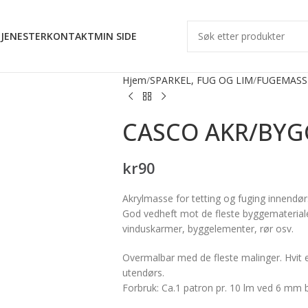
JENESTER
KONTAKT
MIN SIDE
Hjem
SPARKEL, FUG OG LIM
FUGEMASS
CASCO AKR/BYGG
kr
90
Akrylmasse for tetting og fuging innendør
God vedheft mot de fleste byggematerialer
vinduskarmer, byggelementer, rør osv.
Overmalbar med de fleste malinger. Hvit
utendørs.
Forbruk: Ca.1 patron pr. 10 lm ved 6 mm