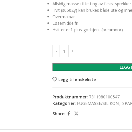
Allsidig masse til tetting av f.eks. sprekker
Hvit (s0502y) kan brukes både ute og inn
Overmalbar
Løsemiddelfri
Hvit er ec1-plus-godkjent (breamnor)
LEGG 
Legg til ønskeliste
Produktnummer:
7311980100547
Kategorier:
FUGEMASSE/SILIKON
,
SPAR
Share: