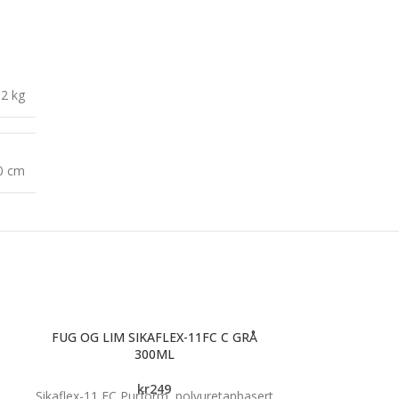
,2 kg
20 cm
FUG OG LIM SIKAFLEX-11FC C GRÅ
300ML
kr
249
Sikaflex-11 FC Purform, polyuretanbasert