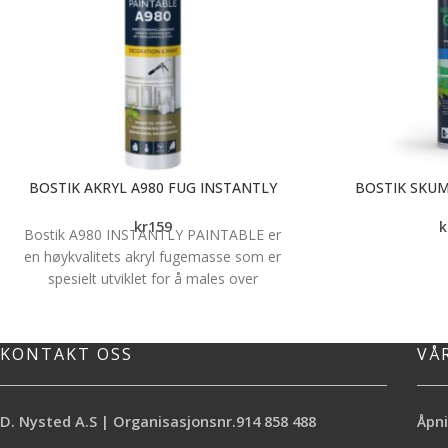
BOSTIK AKRYL A980 FUG INSTANTLY
BOSTIK SKUM
kr
159
k
Bostik A980 INSTANTLY PAINTABLE er
en høykvalitets akryl fugemasse som er
spesielt utviklet for å males over
umiddelbart etter påføring, perfekt for
raskt og profesjonelt resultat. Brukes til å
tette og fylle fuger, skjøter, hull og
KONTAKT OSS
VÅ
sprekker innendørs i trapper, vegger, tak,
sokler, vinduskarmer i tre og metall,
teglverk og for å fylle sprekker, skrue og
D. Nysted A.S | Organisasjonsnr.914 858 488
Åpni
spikerhull i vegger og tak av tre, mørtel,