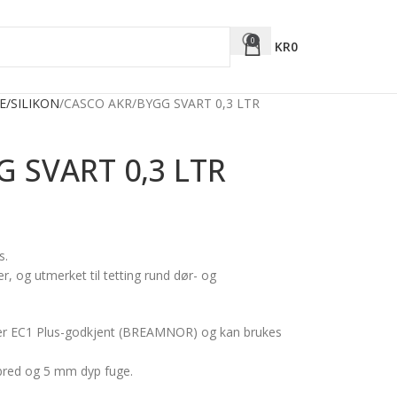
0
KR
0
E/SILIKON
CASCO AKR/BYGG SVART 0,3 LTR
 SVART 0,3 LTR
s.
, og utmerket til tetting rund dør- og
 er EC1 Plus-godkjent (BREAMNOR) og kan brukes
 bred og 5 mm dyp fuge.