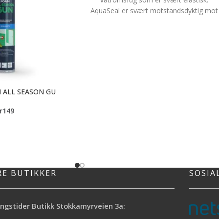
AquaSeal er svært motstandsdyktig mot
gulning og har en stor grad av kjemikalie
og UV-bestandighet. Beskytter også mot
mugg og jordslag og kan overmales me
de fleste type malinger. AquaSeal er
utmerket til marmor og naturstein, og ka
brukes til reparasjon av gamle fuger. Har
teknisk godkjenning for de fleste
 ALL SEASON GU
baderomspanel.
Langtidsvirkende antimuggbehandling
r
149
Kan brukes på marmor og naturstein
Overmalbar med de fleste malinger
Innen- og utendørs bruk
M1-godkjent (BREAMNOR)
RE BUTIKKER
SOSIA
ngstider Butikk Stokkamyrveien 3a: