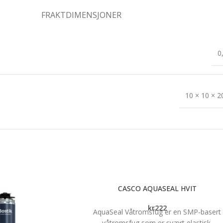
FRAKTDIMENSJONER
0
10 × 10 × 
CASCO AQUASEAL HVIT
kr
222
AquaSeal Våtromsfug er en SMP-basert
våtromsfug som er svært elastisk.