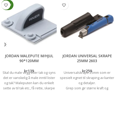
NYHET
JORDAN MALEPUTE M/HJUL
JORDAN UNIVERSAL SKRAPE
90*120MM
25MM 2603
kr
139
kr
259
Skal du male vegg eller tak og syns
Universalskrape 25mm som er
det er vanskelig å male inntil lister
spesielt egnet til skraping av kanter
og tak? Maleputen kan du enkelt
og detaljer.
sette av til tak etc., få rette, skarpe
Grep som gir større kraft og
kanter og en slett finish. Du får et
reduserer belastningen. Bladet kan
slett resultat før du begynner å
brukes på alle sider.
rulle. Str.120mm x90 mm
Praktisk slire som kan festes i
beltet.Størrelse: 25mm