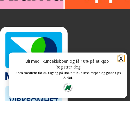
X
Bli med i kundeklubben og få 10% på et kjøp
Registrer deg
Som medlem får du tilgang på unike tilbud inspirasjon og gode tips
& råd.
Personvern og informasjonskapsler
Levert av: CoreTrek AS