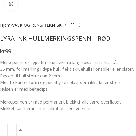
Forstørr bilde
Hjem
VASK OG RENS
TEKNISK
LYRA INK HULLMERKINGSPENN – RØD
kr
99
Merkepenn for dype hull med ekstra lang spiss i rustfritt stål.
35 mm, for merking i dype hull, f.eks skruehull i konsoller eller plater.
Passer til hull større enn 2 mm.
Med trekantet form og pennhylse i plast som ikke leder strøm.
Hylsen er med belteclips.
Merkepennen er med permanent blekk til alle tørre overflater.
Blekket kan fjernes med alkohol eller lignende.