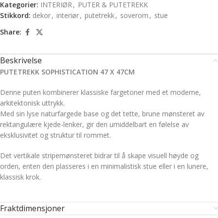
Kategorier:
INTERIØR
,
PUTER & PUTETREKK
Stikkord:
dekor
,
interiør
,
putetrekk
,
soverom
,
stue
Share:
Beskrivelse
PUTETREKK SOPHISTICATION 47 X 47CM
Denne puten kombinerer klassiske fargetoner med et moderne,
arkitektonisk uttrykk.
Med sin lyse naturfargede base og det tette, brune mønsteret av
rektangulære kjede-lenker, gir den umiddelbart en følelse av
eksklusivitet og struktur til rommet.
Det vertikale stripemønsteret bidrar til å skape visuell høyde og
orden, enten den plasseres i en minimalistisk stue eller i en lunere,
klassisk krok.
Fraktdimensjoner