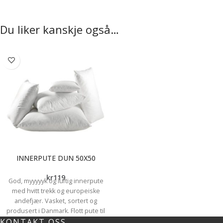
Du liker kanskje også…
INNERPUTE DUN 50X50
kr
119
God, myyyyyk og luftig innerpute
med hvitt trekk og europeiske
andefjær. Vasket, sortert og
produsert i Danmark. Flott pute til
KONTAKT OSS
pynteputetrekk som stæsj i sofa,