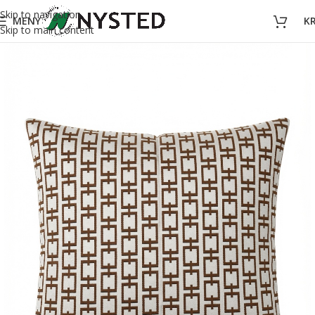
Skip to navigation
MENY
K
Skip to main content