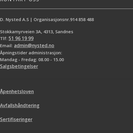
seng eller stol. Str. 50 x 50cm
D. Nysted A.S | Organisasjonsnr.914 858 488
Stokkamyrveien 3A, 4313, Sandnes
Tlf:
51 96 19 99
Email:
admin@nysted.no
Åpningstider administrasjon:
Mandag - Fredag: 08.00 - 15.00
Salgsbetingelser
Åpenhetsloven
Avfallshåndtering
Sertifiseringer