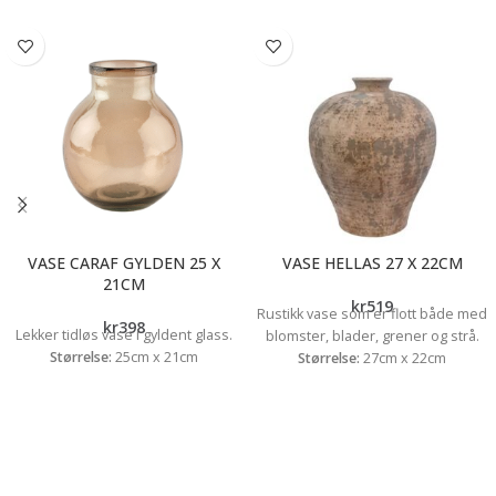
VASE CARAF GYLDEN 25 X
VASE HELLAS 27 X 22CM
21CM
kr
519
Rustikk vase som er flott både med
kr
398
Lekker tidløs vase i gyldent glass.
blomster, blader, grener og strå.
Størrelse:
25cm x 21cm
Størrelse:
27cm x 22cm