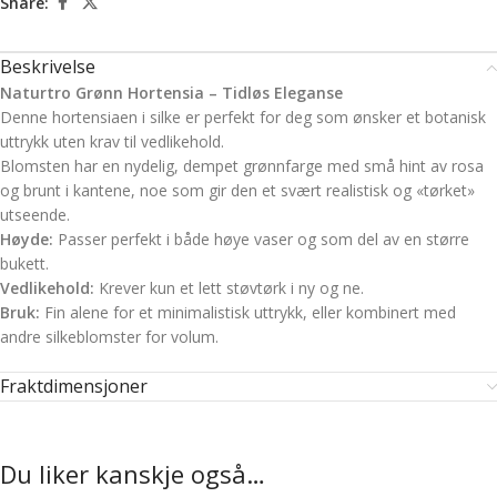
Share:
Beskrivelse
Naturtro Grønn Hortensia – Tidløs Eleganse
Denne hortensiaen i silke er perfekt for deg som ønsker et botanisk
uttrykk uten krav til vedlikehold.
Blomsten har en nydelig, dempet grønnfarge med små hint av rosa
og brunt i kantene, noe som gir den et svært realistisk og «tørket»
utseende.
Høyde:
Passer perfekt i både høye vaser og som del av en større
bukett.
Vedlikehold:
Krever kun et lett støvtørk i ny og ne.
Bruk:
Fin alene for et minimalistisk uttrykk, eller kombinert med
andre silkeblomster for volum.
Fraktdimensjoner
Du liker kanskje også…