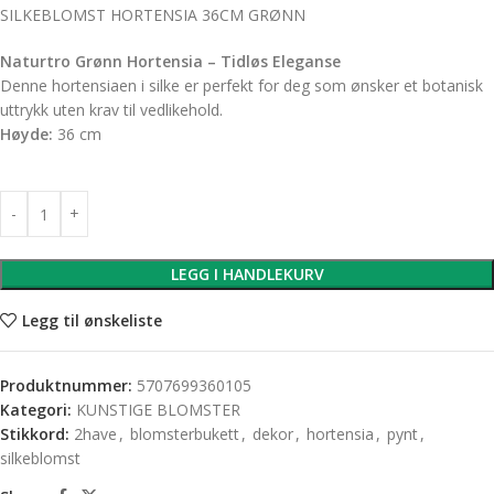
SILKEBLOMST HORTENSIA 36CM GRØNN
Naturtro Grønn Hortensia – Tidløs Eleganse
Denne hortensiaen i silke er perfekt for deg som ønsker et botanisk
uttrykk uten krav til vedlikehold.
Høyde:
36 cm
LEGG I HANDLEKURV
Legg til ønskeliste
Produktnummer:
5707699360105
Kategori:
KUNSTIGE BLOMSTER
Stikkord:
2have
,
blomsterbukett
,
dekor
,
hortensia
,
pynt
,
silkeblomst