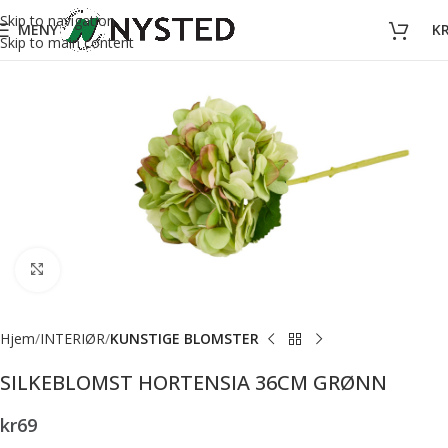
Skip to navigation
MENY
K
Skip to main content
Forstørr bilde
Hjem
INTERIØR
KUNSTIGE BLOMSTER
SILKEBLOMST HORTENSIA 36CM GRØNN
kr
69