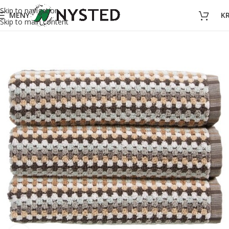
Skip to navigation
MENY
K
Skip to main content