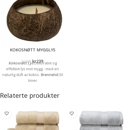
KOKOSNØTT MYGGLYS
kr
239
kr
299
Kokosnøtt Lys
Dekorativt og
effektivt lys mot mygg - med en
naturlig duft av kokos.
Brennetid:
30
timer
Relaterte produkter