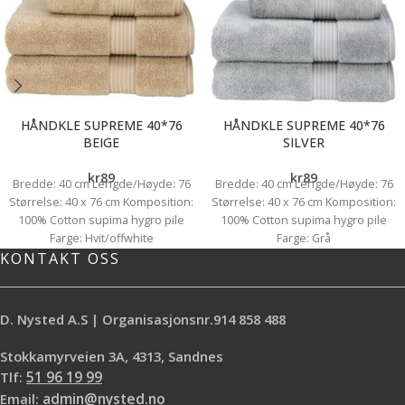
HÅNDKLE SUPREME 40*76
HÅNDKLE SUPREME 40*76
BEIGE
SILVER
kr
89
kr
89
Bredde: 40 cm Lengde/Høyde: 76
Bredde: 40 cm Lengde/Høyde: 76
Størrelse: 40 x 76 cm Komposition:
Størrelse: 40 x 76 cm Komposition:
100% Cotton supima hygro pile
100% Cotton supima hygro pile
Farge: Hvit/offwhite
Farge: Grå
KONTAKT OSS
D. Nysted A.S | Organisasjonsnr.914 858 488
Stokkamyrveien 3A, 4313, Sandnes
Tlf:
51 96 19 99
Email:
admin@nysted.no