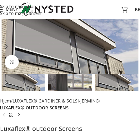
Skip to navigation
MENY
K
Skip to main content
Forstørr bilde
Hjem
LUXAFLEX® GARDINER & SOLSKJERMING
LUXAFLEX® OUTDOOR SCREENS
Luxaflex® outdoor Screens