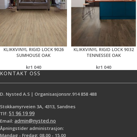
KLIKKVINYL RIGID LOCK 9026
KLIKKVINYL RIGID LOCK 9032
SUMHOUSE OAK
TENNESSEE OAK
kr
1 040
kr
1 040
KONTAKT OSS
D. Nysted A.S | Organisasjonsnr.914 858 488
Stokkamyrveien 3A, 4313, Sandnes
Tlf:
51 96 19 99
Email:
admin@nysted.no
Åpningstider administrasjon:
Mandag - Fredag: 08.00 - 15.00