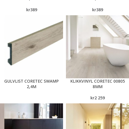
kr
389
kr
389
GULVLIST CORETEC SWAMP
KLIKKVINYL CORETEC 00805
2,4M
8MM
kr
2 259