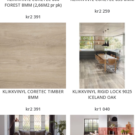
FOREST 8MM (2,66M2 pr pk)
kr
2 259
kr
2 391
KLIKKVINYL CORETEC TIMBER
KLIKKVINYL RIGID LOCK 9025
8MM
ICELAND OAK
kr
2 391
kr
1 040