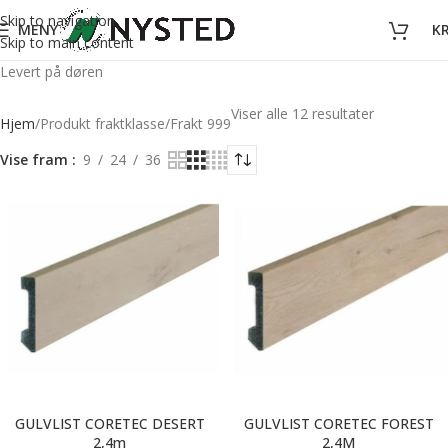
Skip to navigation
MENY
K
Skip to main content
Levert på døren
Viser alle 12 resultater
Hjem
Produkt fraktklasse
Frakt 999
Vise fram
9
24
36
GULVLIST CORETEC DESERT
GULVLIST CORETEC FOREST
2,4m
2,4M