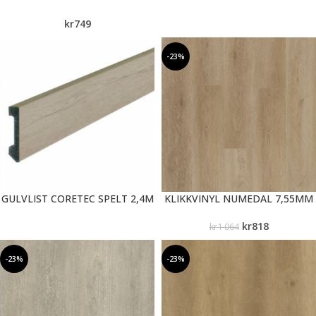
kr
749
-23%
GULVLIST CORETEC SPELT 2,4M
KLIKKVINYL NUMEDAL 7,55MM
kr
818
kr
1 064
-23%
-23%