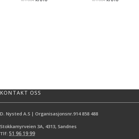
KONTAKT OSS
D. Nysted A.S | Organisasjonsnr.914 858 488
Stokkamyrveien 3A, 4313, Sandnes
Tlf:
51 96 19 99