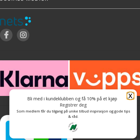
X
Bli med i kundeklubben og få 10% på et kjøp
Registrer deg
Som medlem får du tilgang på unike tilbud inspirasjon og gode tips
& råd.