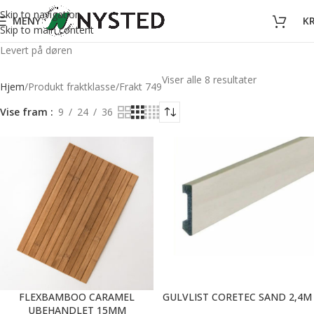
Skip to navigation
MENY
K
Skip to main content
Levert på døren
Viser alle 8 resultater
Hjem
Produkt fraktklasse
Frakt 749
Vise fram
9
24
36
FLEXBAMBOO CARAMEL
GULVLIST CORETEC SAND 2,4M
UBEHANDLET 15MM