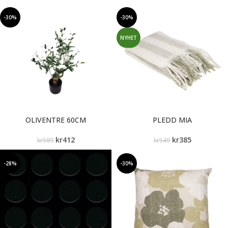
-30%
-30%
NYHET
OLIVENTRE 60CM
PLEDD MIA
kr
412
kr
385
kr
589
kr
549
-28%
-30%