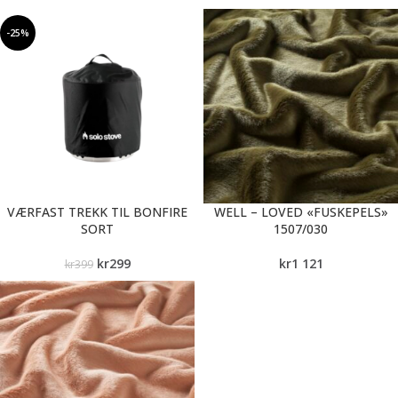
-25%
VÆRFAST TREKK TIL BONFIRE
WELL – LOVED «FUSKEPELS»
SORT
1507/030
kr
299
kr
1 121
kr
399