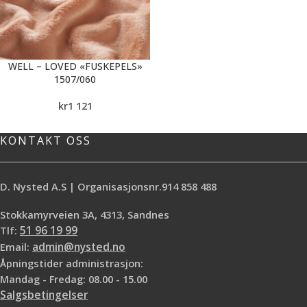
WELL – LOVED «FUSKEPELS»
1507/060
kr
1 121
KONTAKT OSS
D. Nysted A.S | Organisasjonsnr.914 858 488
Stokkamyrveien 3A, 4313, Sandnes
Tlf:
51 96 19 99
Email:
admin@nysted.no
Åpningstider administrasjon:
Mandag - Fredag: 08.00 - 15.00
Salgsbetingelser