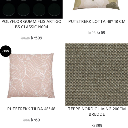
POLYFLOR GUMMIFLIS ARTIGO
PUTETREKK LOTTA 48*48 CM
BS CLASSIC N004
kr
69
kr
98
kr
599
kr
829
-30%
PUTETREKK TILDA 48*48
TEPPE NORDIC LIVING 200CM
BREDDE
kr
69
kr
98
kr
399