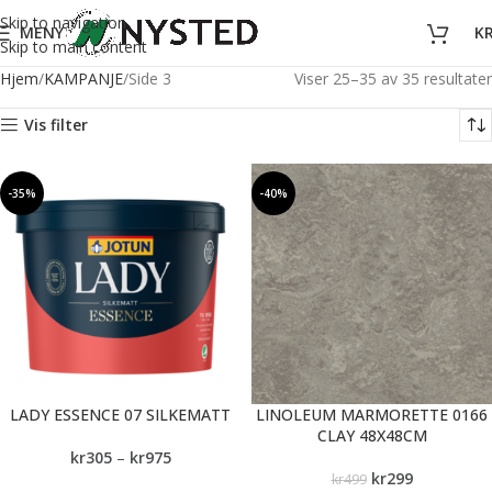
Skip to navigation
MENY
K
Skip to main content
Hjem
KAMPANJE
Side 3
Viser 25–35 av 35 resultater
Vis filter
-35%
-40%
LADY ESSENCE 07 SILKEMATT
LINOLEUM MARMORETTE 0166
CLAY 48X48CM
kr
305
–
kr
975
kr
299
kr
499