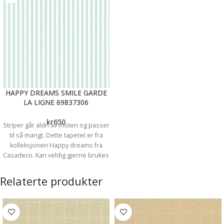
HAPPY DREAMS SMILE GARDE
LA LIGNE 69837306
kr
650
Striper går aldri av moten og passer
til så mangt. Dette tapetet er fra
kolleksjonen Happy dreams fra
Casadeco. Kan veldig gjerne brukes
på alle veggene, eller du kan
kombinere med annen tapet fra
Relaterte produkter
samme kolleksjon.
Spesifikasjoner:
Tapettype: Non wowen Rullbredde:
53 cm Rullengde: 10,05m
Mønsterrapport: 0cm