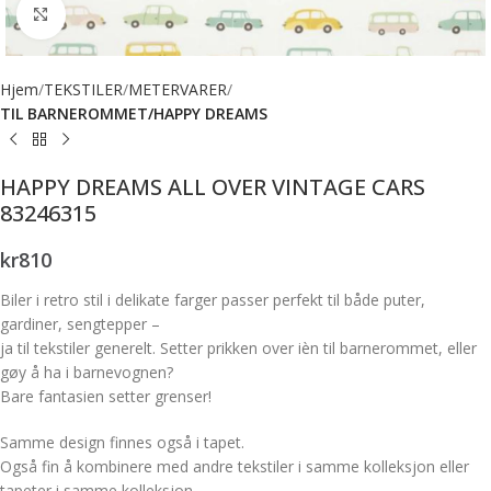
Forstørr bilde
Hjem
TEKSTILER
METERVARER
TIL BARNEROMMET/HAPPY DREAMS
HAPPY DREAMS ALL OVER VINTAGE CARS
83246315
kr
810
Biler i retro stil i delikate farger passer perfekt til både puter,
gardiner, sengtepper –
ja til tekstiler generelt. Setter prikken over ièn til barnerommet, eller
gøy å ha i barnevognen?
Bare fantasien setter grenser!
Samme design finnes også i tapet.
Også fin å kombinere med andre tekstiler i samme kolleksjon eller
tapeter i samme kolleksjon.