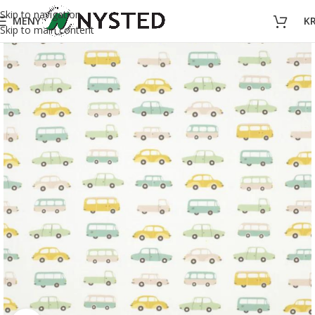
Skip to navigation
MENY
K
Skip to main content