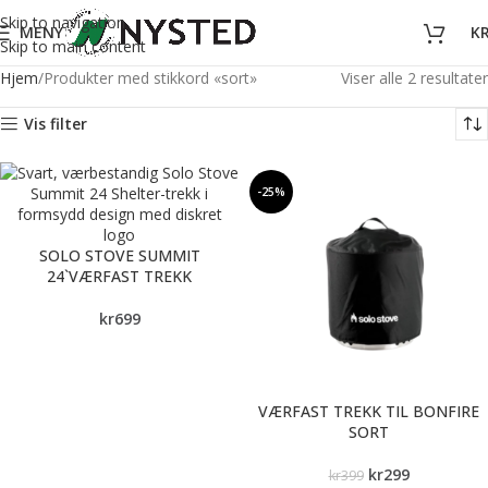
Skip to navigation
MENY
K
Skip to main content
Hjem
Produkter med stikkord «sort»
Viser alle 2 resultater
Vis filter
-25%
SOLO STOVE SUMMIT
24`VÆRFAST TREKK
kr
699
VÆRFAST TREKK TIL BONFIRE
SORT
kr
299
kr
399