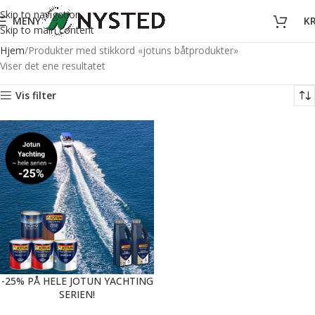
Skip to navigation
MENY
K
Skip to main content
Hjem
Produkter med stikkord «jotuns båtprodukter»
Viser det ene resultatet
Vis filter
-25% PÅ HELE JOTUN YACHTING
SERIEN!