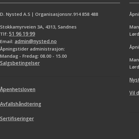
D. Nysted A.S | Organisasjonsnr.914 858 488
Åpni
Stokkamyrveien 3A, 4313, Sandnes
Mand
Tlf:
51 96 19 99
Lø
Email:
admin@nysted.no
Åpni
Åpningstider administrasjon:
Mandag - Fredag: 08.00 - 15.00
Mand
Salgsbetingelser
Lørd
Nys
Åpenhetsloven
Vil 
Avfallshåndtering
Sertifiseringer