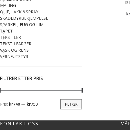
IS
MALING
OLJE, LAKK &SPRAY
k
SKADEDYRBEKJEMPELSE
SPARKEL, FUG OG LIM
TAPET
TEKSTILER
TEKSTILFARGER
VASK OG RENS
VERNEUTSTYR
FILTRER ETTER PRIS
Pris:
kr740
—
kr750
FILTRER
KONTAKT OSS
VÅ