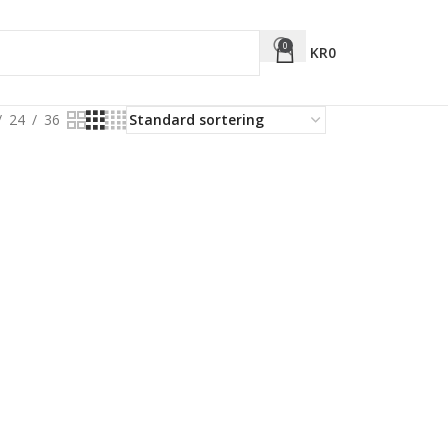
0
KR
0
24
36