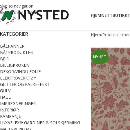
Skip to navigation
Skip to main content
HJEM
NETTBUTIKK
T
KATEGORIER
Hjem
Produkter med 
BÅLPANNER
BÅTPRODUKTER
NYHET
BEIS
BILLIGKROKEN
DEKOR/VINDU FOLIE
ELEKTROVERKTØY
GLITTER OG KALKEFFEKT
GULV
HAGE
IMPREGNERINGER
INTERIØR
KAMPANJE
LUXAFLEX® GARDINER & SOLSKJERMING
MALERVERKTØY