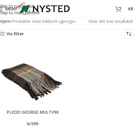
Skip to navigation
MENY
K
Skip to main content
Hjem
Produkter med stikkord «george»
Viser det ene resultatet
Vis filter
PLEDD GEORGE MULTI/90
kr
599